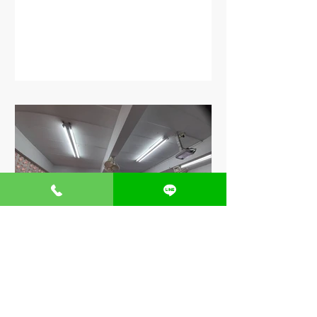
ติดตั้งโปรเจ็คเตอร์ โรงเรียน
ประถม จ.นครราชสีมา