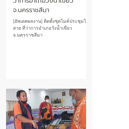
ว่าการอำเภอวังน้ำเขียว
จ.นครราชสีมา
{อัพเดตผลงาน} ติดตั้งชุดไมค์ประชุมไร้
สาย ที่ว่าการอำเภอวังน้ำเขียว
จ.นครราชสีมา