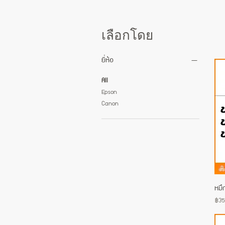
เลือกโดย
ยี่ห้อ
All
Epson
Canon
หมึ
Pric
฿35