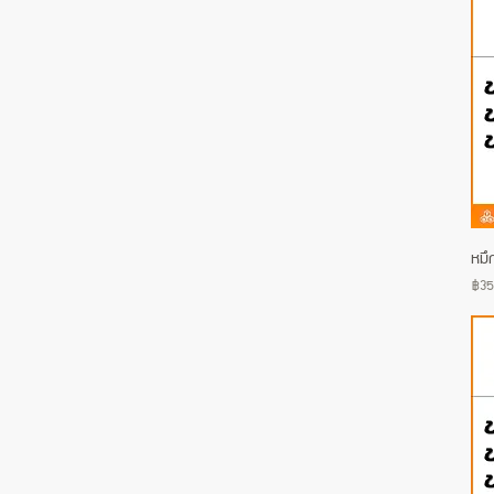
หมึ
Pric
฿35